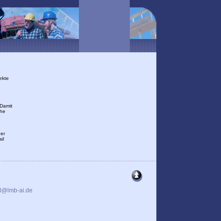
ekte
 Damit
che
der
il
il@lmb-ai.de